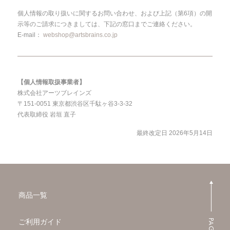
個人情報の取り扱いに関するお問い合わせ、および上記（第6項）の開
示等のご請求につきましては、下記の窓口までご連絡ください。
E-mail：
webshop@artsbrains.co.jp
【個人情報取扱事業者】
株式会社アーツブレインズ
〒151-0051 東京都渋谷区千駄ヶ谷3-3-32
代表取締役 岩垣 直子
最終改定日 2026年5月14日
商品一覧
ご利用ガイド